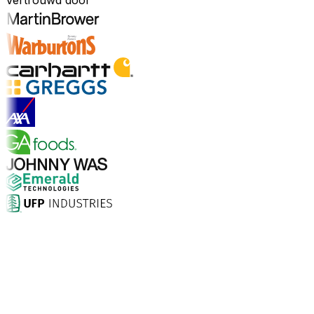
Vertrouwd door
Ontdek sectoren
Waarom kiezen voor Aptean?
Wat maakt Aptean de juiste keuze voor AI-gedreven
bedrijfssoftware? De cijfers spreken voor zich.