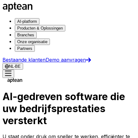
AI-platform
Producten & Oplossingen
Branches
Onze organisatie
Partners
Bestaande klanten
Demo aanvragen
NL-BE
AI-gedreven software die
uw bedrijfsprestaties
versterkt
U staat onder druk om sneller te werken, efficiënter te