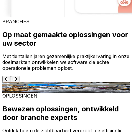
BRANCHES
Op maat gemaakte oplossingen voor
uw sector
Met tientallen jaren gezamenlijke praktijkervaring in onze
doelmarkten ontwikkelen we software die echte
operationele problemen oplost.
Voedsel en dranken
T
OPLOSSINGEN
Bewezen oplossingen, ontwikkeld
door branche experts
Ontdek hoe u de zichtbaarheid vergroot, de efficiëntie