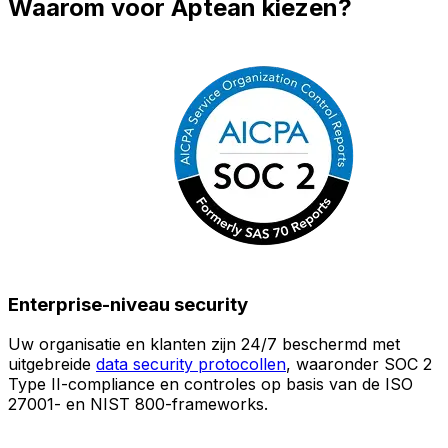
Waarom voor Aptean kiezen?
Enterprise-niveau security
Uw organisatie en klanten zijn 24/7 beschermd met
O
uitgebreide
data security protocollen
, waaronder SOC 2
Type II-compliance en controles op basis van de ISO
n
27001- en NIST 800-frameworks.
i
(
v