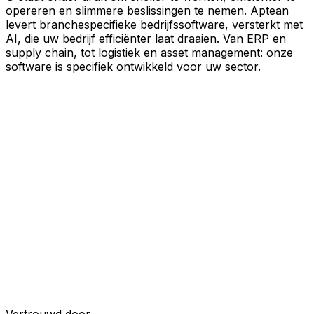
opereren en slimmere beslissingen te nemen. Aptean
levert branchespecifieke bedrijfssoftware, versterkt met
AI, die uw bedrijf efficiënter laat draaien. Van ERP en
supply chain, tot logistiek en asset management: onze
software is specifiek ontwikkeld voor uw sector.
Uw bedrijf, verbonden door AI
Onze oplossingen zijn samengebracht in één
verbonden, AI-powered platform, waardoor uw teams
gedeelde data, meer inzicht en slimmere automatisering
krijgen. Met ingebouwde AI-tools, realtime inzichten en
naadloze connectiviteit tussen applicaties kunt u silo's
opheffen, besluitvorming stroomlijnen en meer waarde
halen uit elk onderdeel van uw bedrijfsvoering.
Ontdek het AI-platform
Ontwikkeld voor uw industrie