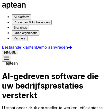
AI-platform
Producten & Oplossingen
Branches
Onze organisatie
Partners
Bestaande klanten
Demo aanvragen
NL-BE
AI-gedreven software die
uw bedrijfsprestaties
versterkt
U staat onder druk om sneller te werken, efficiënter te