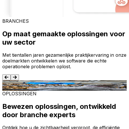
BRANCHES
Op maat gemaakte oplossingen voor
uw sector
Met tientallen jaren gezamenlijke praktijkervaring in onze
doelmarkten ontwikkelen we software die echte
operationele problemen oplost.
Voedsel en dranken
T
OPLOSSINGEN
Bewezen oplossingen, ontwikkeld
door branche experts
Ontdek hoe u de zichtbaarheid vergroot, de efficiëntie