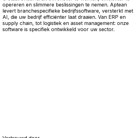
opereren en slimmere beslissingen te nemen. Aptean
levert branchespecifieke bedrijfssoftware, versterkt met
AI, die uw bedrijf efficiënter laat draaien. Van ERP en
supply chain, tot logistiek en asset management: onze
software is specifiek ontwikkeld voor uw sector.
Uw bedrijf, verbonden door AI
Onze oplossingen zijn samengebracht in één
verbonden, AI-powered platform, waardoor uw teams
gedeelde data, meer inzicht en slimmere automatisering
krijgen. Met ingebouwde AI-tools, realtime inzichten en
naadloze connectiviteit tussen applicaties kunt u silo's
opheffen, besluitvorming stroomlijnen en meer waarde
halen uit elk onderdeel van uw bedrijfsvoering.
Ontdek het AI-platform
Ontwikkeld voor uw industrie