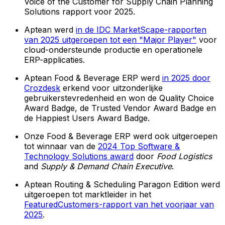
Voice of the Customer for Supply Chain Planning
Solutions rapport voor 2025.
Aptean werd
in de IDC MarketScape-rapporten
van 2025 uitgeroepen tot een "Major Player"
voor
cloud-ondersteunde productie en operationele
ERP-applicaties.
Aptean Food & Beverage ERP werd
in 2025 door
Crozdesk
erkend voor uitzonderlijke
gebruikerstevredenheid en won de Quality Choice
Award Badge, de Trusted Vendor Award Badge en
de Happiest Users Award Badge.
Onze Food & Beverage ERP werd ook uitgeroepen
tot winnaar van de
2024 Top Software &
Technology Solutions award
door
Food Logistics
and
Supply & Demand Chain Executive
.
Aptean Routing & Scheduling Paragon Edition werd
uitgeroepen tot marktleider in het
FeaturedCustomers-rapport van het voorjaar van
2025
.