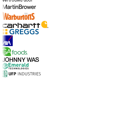
Vertrouwd door
Ontdek sectoren
Waarom kiezen voor Aptean?
Wat maakt Aptean de juiste keuze voor AI-gedreven
bedrijfssoftware? De cijfers spreken voor zich.