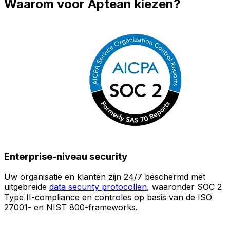
Waarom voor Aptean kiezen?
Enterprise-niveau security
Uw organisatie en klanten zijn 24/7 beschermd met
O
uitgebreide
data security protocollen
, waaronder SOC 2
Type II-compliance en controles op basis van de ISO
n
27001- en NIST 800-frameworks.
i
(
v