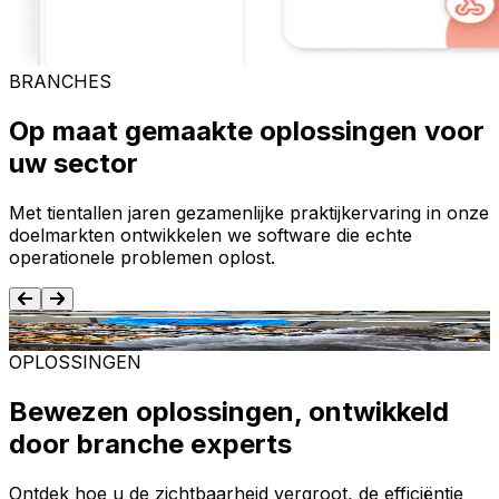
BRANCHES
Op maat gemaakte oplossingen voor
uw sector
Met tientallen jaren gezamenlijke praktijkervaring in onze
doelmarkten ontwikkelen we software die echte
operationele problemen oplost.
Voedsel en dranken
T
OPLOSSINGEN
Bewezen oplossingen, ontwikkeld
door branche experts
Ontdek hoe u de zichtbaarheid vergroot, de efficiëntie