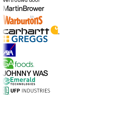
Vertrouwd door
Ontdek sectoren
Waarom kiezen voor Aptean?
Wat maakt Aptean de juiste keuze voor AI-gedreven
bedrijfssoftware? De cijfers spreken voor zich.