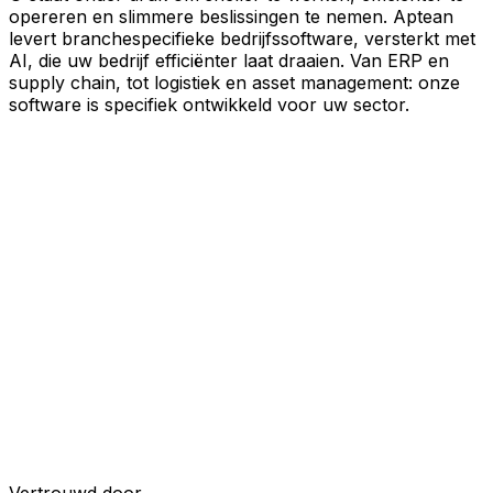
opereren en slimmere beslissingen te nemen. Aptean
levert branchespecifieke bedrijfssoftware, versterkt met
AI, die uw bedrijf efficiënter laat draaien. Van ERP en
supply chain, tot logistiek en asset management: onze
software is specifiek ontwikkeld voor uw sector.
Uw bedrijf, verbonden door AI
Onze oplossingen zijn samengebracht in één
verbonden, AI-powered platform, waardoor uw teams
gedeelde data, meer inzicht en slimmere automatisering
krijgen. Met ingebouwde AI-tools, realtime inzichten en
naadloze connectiviteit tussen applicaties kunt u silo's
opheffen, besluitvorming stroomlijnen en meer waarde
halen uit elk onderdeel van uw bedrijfsvoering.
Ontdek het AI-platform
Ontwikkeld voor uw industrie