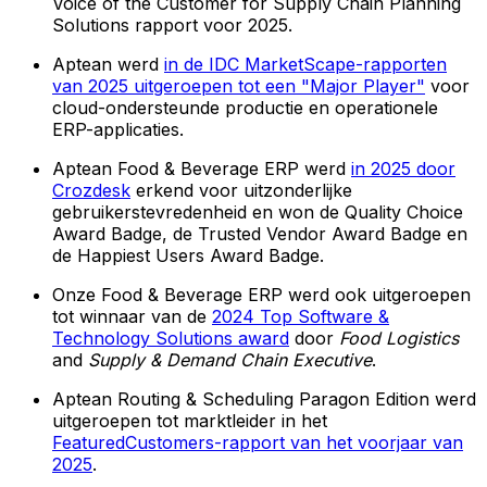
Voice of the Customer for Supply Chain Planning
Solutions rapport voor 2025.
Aptean werd
in de IDC MarketScape-rapporten
van 2025 uitgeroepen tot een "Major Player"
voor
cloud-ondersteunde productie en operationele
ERP-applicaties.
Aptean Food & Beverage ERP werd
in 2025 door
Crozdesk
erkend voor uitzonderlijke
gebruikerstevredenheid en won de Quality Choice
Award Badge, de Trusted Vendor Award Badge en
de Happiest Users Award Badge.
Onze Food & Beverage ERP werd ook uitgeroepen
tot winnaar van de
2024 Top Software &
Technology Solutions award
door
Food Logistics
and
Supply & Demand Chain Executive
.
Aptean Routing & Scheduling Paragon Edition werd
uitgeroepen tot marktleider in het
FeaturedCustomers-rapport van het voorjaar van
2025
.