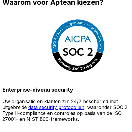
Waarom voor Aptean kiezen?
Enterprise-niveau security
Uw organisatie en klanten zijn 24/7 beschermd met
O
uitgebreide
data security protocollen
, waaronder SOC 2
Type II-compliance en controles op basis van de ISO
n
27001- en NIST 800-frameworks.
i
(
v