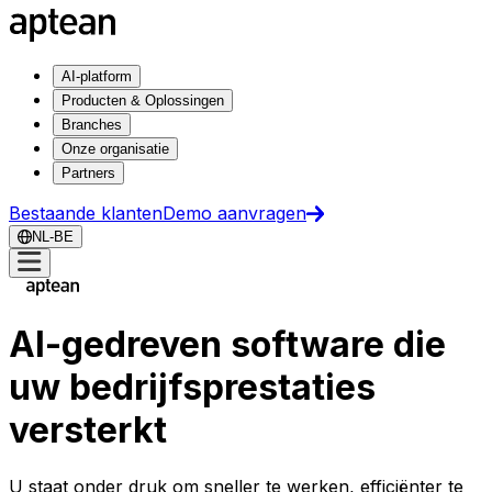
AI-platform
Producten & Oplossingen
Branches
Onze organisatie
Partners
Bestaande klanten
Demo aanvragen
NL-BE
AI-gedreven software die
uw bedrijfsprestaties
versterkt
U staat onder druk om sneller te werken, efficiënter te