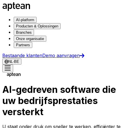
AI-platform
Producten & Oplossingen
Branches
Onze organisatie
Partners
Bestaande klanten
Demo aanvragen
NL-BE
AI-gedreven software die
uw bedrijfsprestaties
versterkt
U staat onder druk om sneller te werken, efficiënter te