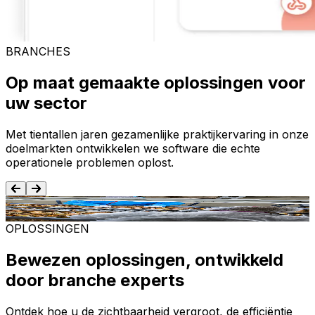
BRANCHES
Op maat gemaakte oplossingen voor
uw sector
Met tientallen jaren gezamenlijke praktijkervaring in onze
doelmarkten ontwikkelen we software die echte
operationele problemen oplost.
Voedsel en dranken
T
OPLOSSINGEN
Bewezen oplossingen, ontwikkeld
door branche experts
Ontdek hoe u de zichtbaarheid vergroot, de efficiëntie