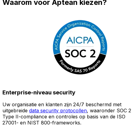
Waarom voor Aptean kiezen?
Enterprise-niveau security
Uw organisatie en klanten zijn 24/7 beschermd met
O
uitgebreide
data security protocollen
, waaronder SOC 2
Type II-compliance en controles op basis van de ISO
n
27001- en NIST 800-frameworks.
i
(
v