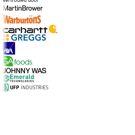
Vertrouwd door
Ontdek sectoren
Waarom kiezen voor Aptean?
Wat maakt Aptean de juiste keuze voor AI-gedreven
bedrijfssoftware? De cijfers spreken voor zich.