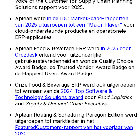
Voice of the Customer for Supply Chain Planning
Solutions rapport voor 2025.
Aptean werd
in de IDC MarketScape-rapporten
van 2025 uitgeroepen tot een "Major Player"
voor
cloud-ondersteunde productie en operationele
ERP-applicaties.
Aptean Food & Beverage ERP werd
in 2025 door
Crozdesk
erkend voor uitzonderlijke
gebruikerstevredenheid en won de Quality Choice
Award Badge, de Trusted Vendor Award Badge en
de Happiest Users Award Badge.
Onze Food & Beverage ERP werd ook uitgeroepen
tot winnaar van de
2024 Top Software &
Technology Solutions award
door
Food Logistics
and
Supply & Demand Chain Executive
.
Aptean Routing & Scheduling Paragon Edition werd
uitgeroepen tot marktleider in het
FeaturedCustomers-rapport van het voorjaar van
2025
.