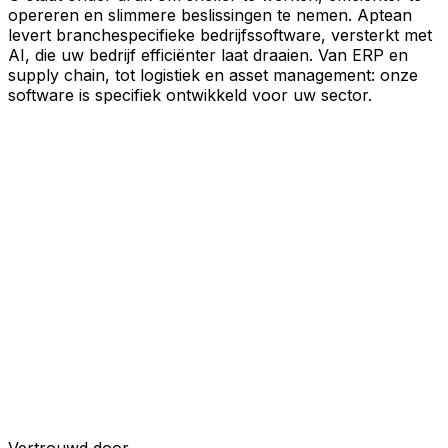
opereren en slimmere beslissingen te nemen. Aptean
levert branchespecifieke bedrijfssoftware, versterkt met
AI, die uw bedrijf efficiënter laat draaien. Van ERP en
supply chain, tot logistiek en asset management: onze
software is specifiek ontwikkeld voor uw sector.
Uw bedrijf, verbonden door AI
Onze oplossingen zijn samengebracht in één
verbonden, AI-powered platform, waardoor uw teams
gedeelde data, meer inzicht en slimmere automatisering
krijgen. Met ingebouwde AI-tools, realtime inzichten en
naadloze connectiviteit tussen applicaties kunt u silo's
opheffen, besluitvorming stroomlijnen en meer waarde
halen uit elk onderdeel van uw bedrijfsvoering.
Ontdek het AI-platform
Ontwikkeld voor uw industrie