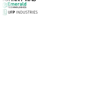
Waarom kiezen voor Aptean?
Wat maakt Aptean de juiste keuze voor AI-gedreven bedrij
Klanttevredenheidsscore
Met een persoonlijke aanpak, 24/7 ondersteuning en desk
Bedrijven vertrouwen Aptean
Klanten wereldwijd kiezen voor Aptean vanwege technologi