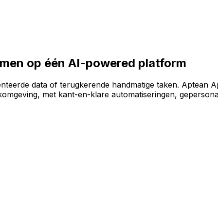
e software-omgeving te bouwen op het AI-powered AppCent
samen op één AI-powered platform
enteerde data of terugkerende handmatige taken. Aptean A
omgeving, met kant-en-klare automatiseringen, gepersonal