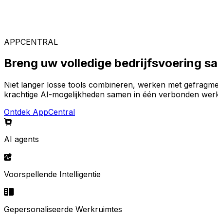
Gespecialiseerde oplossingen
Kies uit ons brede aanbod aan oplossingen om uw ideal
APPCENTRAL
Breng uw volledige bedrijfsvoering 
Niet langer losse tools combineren, werken met gefragm
krachtige AI-mogelijkheden samen in één verbonden werk
Ontdek AppCentral
AI agents
Voorspellende Intelligentie
Gepersonaliseerde Werkruimtes