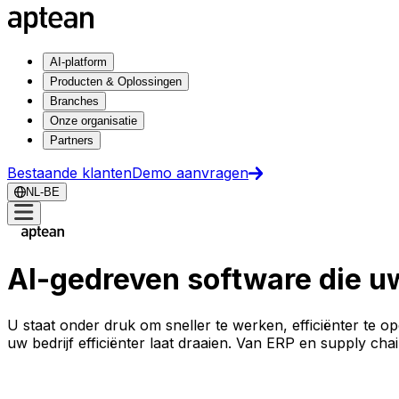
AI-platform
Producten & Oplossingen
Branches
Onze organisatie
Partners
Bestaande klanten
Demo aanvragen
NL-BE
AI-gedreven software die uw
U staat onder druk om sneller te werken, efficiënter te o
uw bedrijf efficiënter laat draaien. Van ERP en supply cha