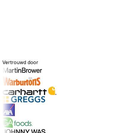
Uw bedrijf, verbonden door AI
Onze oplossingen zijn samengebracht in één verbonden, A
ingebouwde AI-tools, realtime inzichten en naadloze connec
onderdeel van uw bedrijfsvoering.
Ontdek het AI-platform
Ontwikkeld voor uw industrie
Vertrouwd door
Ontdek sectoren