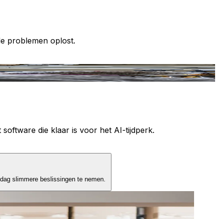
le problemen oplost.
T
 software die klaar is voor het AI-tijdperk.
 dag slimmere beslissingen te nemen.