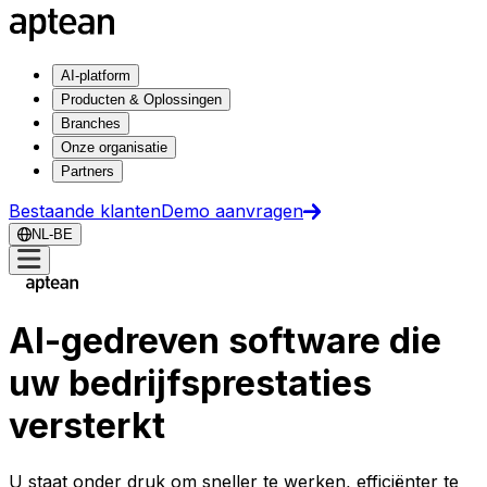
AI-platform
Producten & Oplossingen
Branches
Onze organisatie
Partners
Bestaande klanten
Demo aanvragen
NL-BE
AI-gedreven software die
uw bedrijfsprestaties
versterkt
U staat onder druk om sneller te werken, efficiënter te