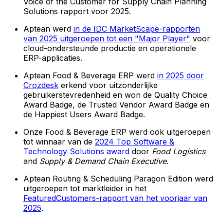
Voice of the Customer for Supply Chain Planning
Solutions rapport voor 2025.
Aptean werd
in de IDC MarketScape-rapporten
van 2025 uitgeroepen tot een "Major Player"
voor
cloud-ondersteunde productie en operationele
ERP-applicaties.
Aptean Food & Beverage ERP werd
in 2025 door
Crozdesk
erkend voor uitzonderlijke
gebruikerstevredenheid en won de Quality Choice
Award Badge, de Trusted Vendor Award Badge en
de Happiest Users Award Badge.
Onze Food & Beverage ERP werd ook uitgeroepen
tot winnaar van de
2024 Top Software &
Technology Solutions award
door
Food Logistics
and
Supply & Demand Chain Executive
.
Aptean Routing & Scheduling Paragon Edition werd
uitgeroepen tot marktleider in het
FeaturedCustomers-rapport van het voorjaar van
2025
.