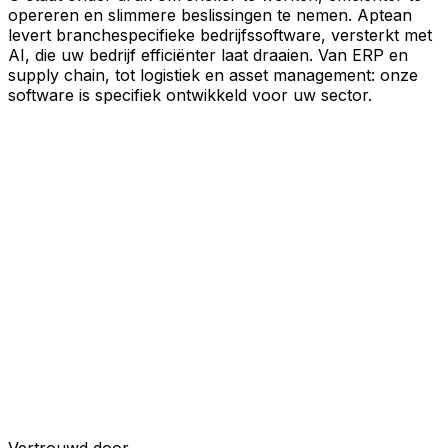
opereren en slimmere beslissingen te nemen. Aptean
levert branchespecifieke bedrijfssoftware, versterkt met
AI, die uw bedrijf efficiënter laat draaien. Van ERP en
supply chain, tot logistiek en asset management: onze
software is specifiek ontwikkeld voor uw sector.
Uw bedrijf, verbonden door AI
Onze oplossingen zijn samengebracht in één
verbonden, AI-powered platform, waardoor uw teams
gedeelde data, meer inzicht en slimmere automatisering
krijgen. Met ingebouwde AI-tools, realtime inzichten en
naadloze connectiviteit tussen applicaties kunt u silo's
opheffen, besluitvorming stroomlijnen en meer waarde
halen uit elk onderdeel van uw bedrijfsvoering.
Ontdek het AI-platform
Ontwikkeld voor uw industrie