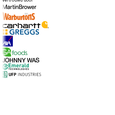
Vertrouwd door
Ontdek sectoren
Waarom kiezen voor Aptean?
Wat maakt Aptean de juiste keuze voor AI-gedreven
bedrijfssoftware? De cijfers spreken voor zich.