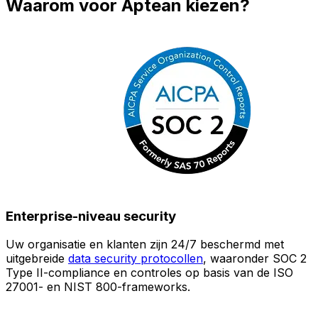
Waarom voor Aptean kiezen?
Enterprise-niveau security
Uw organisatie en klanten zijn 24/7 beschermd met
O
uitgebreide
data security protocollen
, waaronder SOC 2
Type II-compliance en controles op basis van de ISO
n
27001- en NIST 800-frameworks.
i
(
v