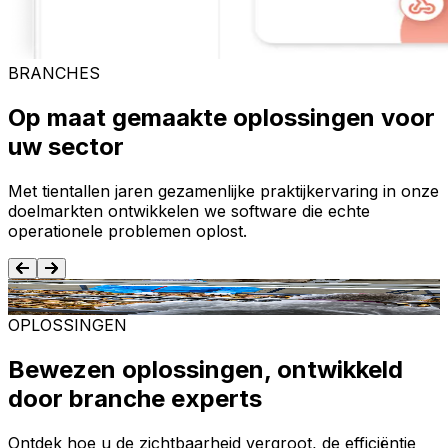
BRANCHES
Op maat gemaakte oplossingen voor
uw sector
Met tientallen jaren gezamenlijke praktijkervaring in onze
doelmarkten ontwikkelen we software die echte
operationele problemen oplost.
Voedsel en dranken
T
OPLOSSINGEN
Bewezen oplossingen, ontwikkeld
door branche experts
Ontdek hoe u de zichtbaarheid vergroot, de efficiëntie