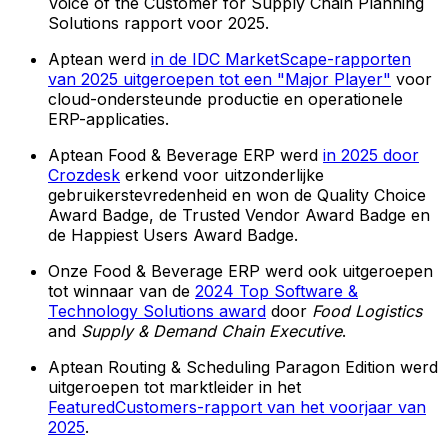
Voice of the Customer for Supply Chain Planning
Solutions rapport voor 2025.
Aptean werd
in de IDC MarketScape-rapporten
van 2025 uitgeroepen tot een "Major Player"
voor
cloud-ondersteunde productie en operationele
ERP-applicaties.
Aptean Food & Beverage ERP werd
in 2025 door
Crozdesk
erkend voor uitzonderlijke
gebruikerstevredenheid en won de Quality Choice
Award Badge, de Trusted Vendor Award Badge en
de Happiest Users Award Badge.
Onze Food & Beverage ERP werd ook uitgeroepen
tot winnaar van de
2024 Top Software &
Technology Solutions award
door
Food Logistics
and
Supply & Demand Chain Executive
.
Aptean Routing & Scheduling Paragon Edition werd
uitgeroepen tot marktleider in het
FeaturedCustomers-rapport van het voorjaar van
2025
.