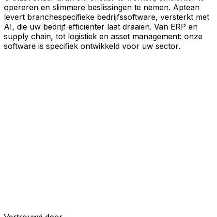
opereren en slimmere beslissingen te nemen. Aptean
levert branchespecifieke bedrijfssoftware, versterkt met
AI, die uw bedrijf efficiënter laat draaien. Van ERP en
supply chain, tot logistiek en asset management: onze
software is specifiek ontwikkeld voor uw sector.
Uw bedrijf, verbonden door AI
Onze oplossingen zijn samengebracht in één
verbonden, AI-powered platform, waardoor uw teams
gedeelde data, meer inzicht en slimmere automatisering
krijgen. Met ingebouwde AI-tools, realtime inzichten en
naadloze connectiviteit tussen applicaties kunt u silo's
opheffen, besluitvorming stroomlijnen en meer waarde
halen uit elk onderdeel van uw bedrijfsvoering.
Ontdek het AI-platform
Ontwikkeld voor uw industrie