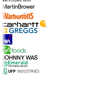
Vertrouwd door
Ontdek sectoren
Waarom kiezen voor Aptean?
Wat maakt Aptean de juiste keuze voor AI-gedreven
bedrijfssoftware? De cijfers spreken voor zich.