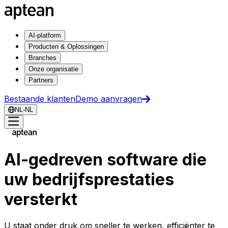
AI-platform
Producten & Oplossingen
Branches
Onze organisatie
Partners
Bestaande klanten
Demo aanvragen
NL-NL
AI-gedreven software die
uw bedrijfsprestaties
versterkt
U staat onder druk om sneller te werken, efficiënter te