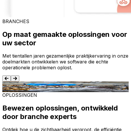
BRANCHES
Op maat gemaakte oplossingen voor
uw sector
Met tientallen jaren gezamenlijke praktijkervaring in onze
doelmarkten ontwikkelen we software die echte
operationele problemen oplost.
Voedsel en dranken
T
OPLOSSINGEN
Bewezen oplossingen, ontwikkeld
door branche experts
Ontdek hoe u de zichtbaarheid vergroot, de efficiëntie