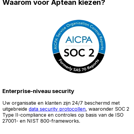
Waarom voor Aptean kiezen?
Enterprise-niveau security
Uw organisatie en klanten zijn 24/7 beschermd met
O
uitgebreide
data security protocollen
, waaronder SOC 2
Type II-compliance en controles op basis van de ISO
n
27001- en NIST 800-frameworks.
i
(
v