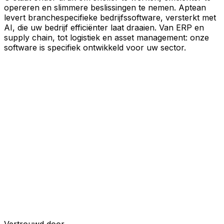
opereren en slimmere beslissingen te nemen. Aptean
levert branchespecifieke bedrijfssoftware, versterkt met
AI, die uw bedrijf efficiënter laat draaien. Van ERP en
supply chain, tot logistiek en asset management: onze
software is specifiek ontwikkeld voor uw sector.
Uw bedrijf, verbonden door AI
Onze oplossingen zijn samengebracht in één
verbonden, AI-powered platform, waardoor uw teams
gedeelde data, meer inzicht en slimmere automatisering
krijgen. Met ingebouwde AI-tools, realtime inzichten en
naadloze connectiviteit tussen applicaties kunt u silo's
opheffen, besluitvorming stroomlijnen en meer waarde
halen uit elk onderdeel van uw bedrijfsvoering.
Ontdek het AI-platform
Ontwikkeld voor uw industrie