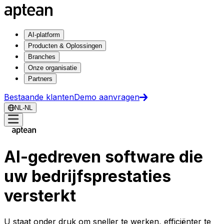
AI-platform
Producten & Oplossingen
Branches
Onze organisatie
Partners
Bestaande klanten
Demo aanvragen
NL-NL
AI-gedreven software die
uw bedrijfsprestaties
versterkt
U staat onder druk om sneller te werken, efficiënter te