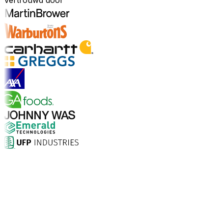
Vertrouwd door
Ontdek sectoren
Waarom kiezen voor Aptean?
Wat maakt Aptean de juiste keuze voor AI-gedreven
bedrijfssoftware? De cijfers spreken voor zich.