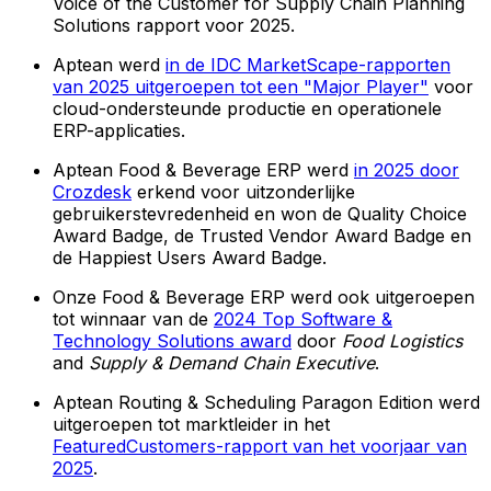
Voice of the Customer for Supply Chain Planning
Solutions rapport voor 2025.
Aptean werd
in de IDC MarketScape-rapporten
van 2025 uitgeroepen tot een "Major Player"
voor
cloud-ondersteunde productie en operationele
ERP-applicaties.
Aptean Food & Beverage ERP werd
in 2025 door
Crozdesk
erkend voor uitzonderlijke
gebruikerstevredenheid en won de Quality Choice
Award Badge, de Trusted Vendor Award Badge en
de Happiest Users Award Badge.
Onze Food & Beverage ERP werd ook uitgeroepen
tot winnaar van de
2024 Top Software &
Technology Solutions award
door
Food Logistics
and
Supply & Demand Chain Executive
.
Aptean Routing & Scheduling Paragon Edition werd
uitgeroepen tot marktleider in het
FeaturedCustomers-rapport van het voorjaar van
2025
.