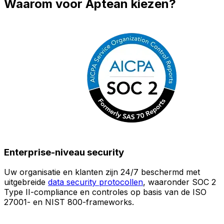
Waarom voor Aptean kiezen?
Enterprise-niveau security
Uw organisatie en klanten zijn 24/7 beschermd met
O
uitgebreide
data security protocollen
, waaronder SOC 2
Type II-compliance en controles op basis van de ISO
n
27001- en NIST 800-frameworks.
i
(
v