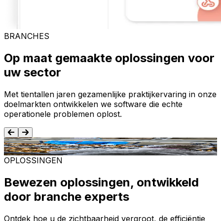
BRANCHES
Op maat gemaakte oplossingen voor
uw sector
Met tientallen jaren gezamenlijke praktijkervaring in onze
doelmarkten ontwikkelen we software die echte
operationele problemen oplost.
Voedsel en dranken
T
OPLOSSINGEN
Bewezen oplossingen, ontwikkeld
door branche experts
Ontdek hoe u de zichtbaarheid vergroot, de efficiëntie