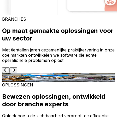
BRANCHES
Op maat gemaakte oplossingen voor
uw sector
Met tientallen jaren gezamenlijke praktijkervaring in onze
doelmarkten ontwikkelen we software die echte
operationele problemen oplost.
Voedsel en dranken
T
OPLOSSINGEN
Bewezen oplossingen, ontwikkeld
door branche experts
Ontdek hoe u de zichtbaarheid vergroot, de efficiëntie