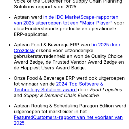
Voice of the Customer for Supply Chain Planning
Solutions rapport voor 2025.
Aptean werd
in de IDC MarketScape-rapporten
van 2025 uitgeroepen tot een "Major Player"
voor
cloud-ondersteunde productie en operationele
ERP-applicaties.
Aptean Food & Beverage ERP werd
in 2025 door
Crozdesk
erkend voor uitzonderlijke
gebruikerstevredenheid en won de Quality Choice
Award Badge, de Trusted Vendor Award Badge en
de Happiest Users Award Badge.
Onze Food & Beverage ERP werd ook uitgeroepen
tot winnaar van de
2024 Top Software &
Technology Solutions award
door
Food Logistics
and
Supply & Demand Chain Executive
.
Aptean Routing & Scheduling Paragon Edition werd
uitgeroepen tot marktleider in het
FeaturedCustomers-rapport van het voorjaar van
2025
.