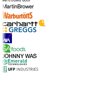
Vertrouwd door
Ontdek sectoren
Waarom kiezen voor Aptean?
Wat maakt Aptean de juiste keuze voor AI-gedreven
bedrijfssoftware? De cijfers spreken voor zich.