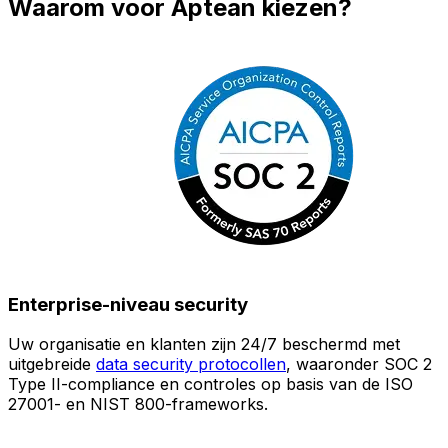
Waarom voor Aptean kiezen?
Enterprise-niveau security
Uw organisatie en klanten zijn 24/7 beschermd met
O
uitgebreide
data security protocollen
, waaronder SOC 2
Type II-compliance en controles op basis van de ISO
n
27001- en NIST 800-frameworks.
i
(
v