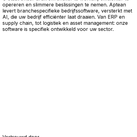
opereren en slimmere beslissingen te nemen. Aptean
levert branchespecifieke bedrijfssoftware, versterkt met
AI, die uw bedrijf efficiënter laat draaien. Van ERP en
supply chain, tot logistiek en asset management: onze
software is specifiek ontwikkeld voor uw sector.
Uw bedrijf, verbonden door AI
Onze oplossingen zijn samengebracht in één
verbonden, AI-powered platform, waardoor uw teams
gedeelde data, meer inzicht en slimmere automatisering
krijgen. Met ingebouwde AI-tools, realtime inzichten en
naadloze connectiviteit tussen applicaties kunt u silo's
opheffen, besluitvorming stroomlijnen en meer waarde
halen uit elk onderdeel van uw bedrijfsvoering.
Ontdek het AI-platform
Ontwikkeld voor uw industrie