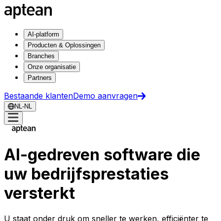
AI-platform
Producten & Oplossingen
Branches
Onze organisatie
Partners
Bestaande klanten
Demo aanvragen
NL-NL
AI-gedreven software die
uw bedrijfsprestaties
versterkt
U staat onder druk om sneller te werken, efficiënter te