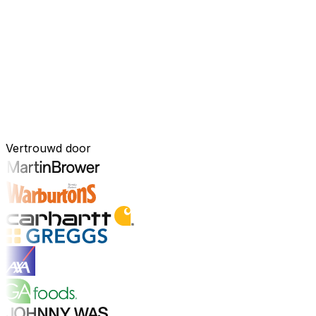
Uw bedrijf, verbonden door AI
Onze oplossingen zijn samengebracht in één verbonden, A
ingebouwde AI-tools, realtime inzichten en naadloze connec
onderdeel van uw bedrijfsvoering.
Ontdek het AI-platform
Ontwikkeld voor uw industrie
Vertrouwd door
Ontdek sectoren