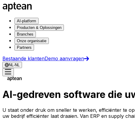
AI-platform
Producten & Oplossingen
Branches
Onze organisatie
Partners
Bestaande klanten
Demo aanvragen
NL-NL
AI-gedreven software die uw
U staat onder druk om sneller te werken, efficiënter te o
uw bedrijf efficiënter laat draaien. Van ERP en supply cha