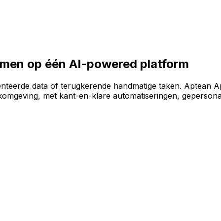
e software-omgeving te bouwen op het AI-powered AppCent
samen op één AI-powered platform
enteerde data of terugkerende handmatige taken. Aptean A
omgeving, met kant-en-klare automatiseringen, gepersonal