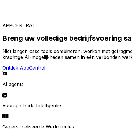
Gespecialiseerde oplossingen
Kies uit ons brede aanbod aan oplossingen om uw ideal
APPCENTRAL
Breng uw volledige bedrijfsvoering 
Niet langer losse tools combineren, werken met gefragm
krachtige AI-mogelijkheden samen in één verbonden werk
Ontdek AppCentral
AI agents
Voorspellende Intelligentie
Gepersonaliseerde Werkruimtes