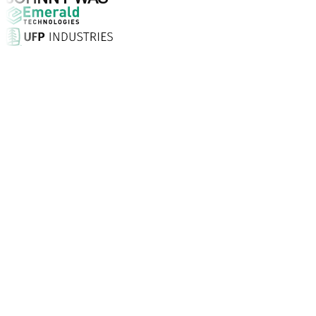
Waarom kiezen voor Aptean?
Wat maakt Aptean de juiste keuze voor AI-gedreven bedrij
Klanttevredenheidsscore
Met een persoonlijke aanpak, 24/7 ondersteuning en desk
Bedrijven vertrouwen Aptean
Klanten wereldwijd kiezen voor Aptean vanwege technologi