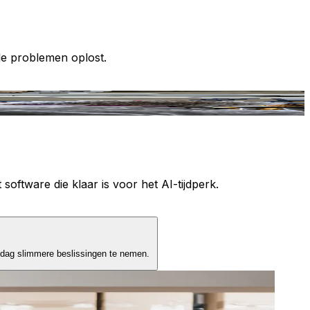
le problemen oplost.
T
 software die klaar is voor het AI-tijdperk.
 dag slimmere beslissingen te nemen.