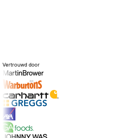
Uw bedrijf, verbonden door AI
Onze oplossingen zijn samengebracht in één verbonden, A
ingebouwde AI-tools, realtime inzichten en naadloze connec
onderdeel van uw bedrijfsvoering.
Ontdek het AI-platform
Ontwikkeld voor uw industrie
Vertrouwd door
Ontdek sectoren