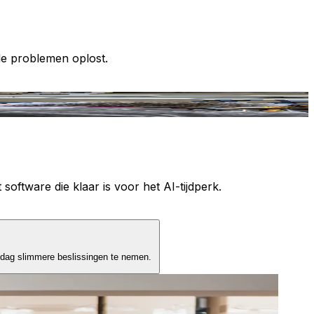
le problemen oplost.
T
 software die klaar is voor het AI-tijdperk.
 dag slimmere beslissingen te nemen.