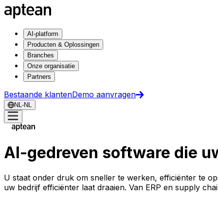
AI-platform
Producten & Oplossingen
Branches
Onze organisatie
Partners
Bestaande klanten
Demo aanvragen
NL-NL
AI-gedreven software die uw
U staat onder druk om sneller te werken, efficiënter te o
uw bedrijf efficiënter laat draaien. Van ERP en supply cha