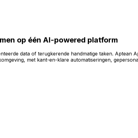
e software-omgeving te bouwen op het AI-powered AppCent
samen op één AI-powered platform
enteerde data of terugkerende handmatige taken. Aptean A
omgeving, met kant-en-klare automatiseringen, gepersonal