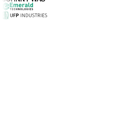
Waarom kiezen voor Aptean?
Wat maakt Aptean de juiste keuze voor AI-gedreven bedrij
Klanttevredenheidsscore
Met een persoonlijke aanpak, 24/7 ondersteuning en desk
Bedrijven vertrouwen Aptean
Klanten wereldwijd kiezen voor Aptean vanwege technologi