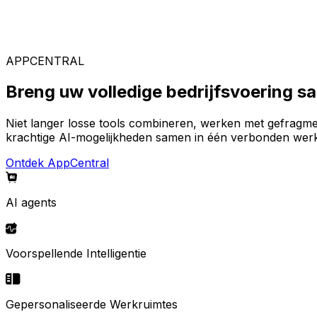
Gespecialiseerde oplossingen
Kies uit ons brede aanbod aan oplossingen om uw ideal
APPCENTRAL
Breng uw volledige bedrijfsvoering 
Niet langer losse tools combineren, werken met gefragm
krachtige AI-mogelijkheden samen in één verbonden werk
Ontdek AppCentral
AI agents
Voorspellende Intelligentie
Gepersonaliseerde Werkruimtes