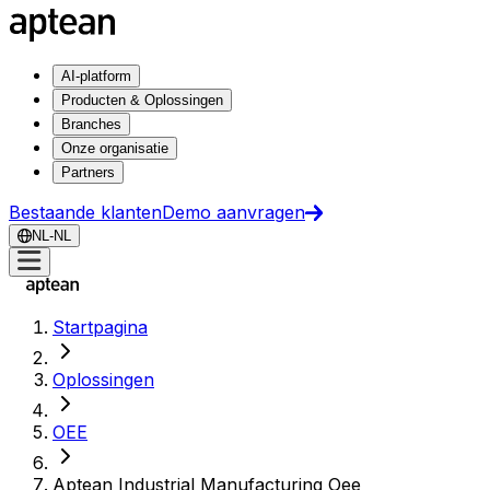
AI-platform
Producten & Oplossingen
Branches
Onze organisatie
Partners
Bestaande klanten
Demo aanvragen
NL-NL
Startpagina
Oplossingen
OEE
Aptean Industrial Manufacturing Oee