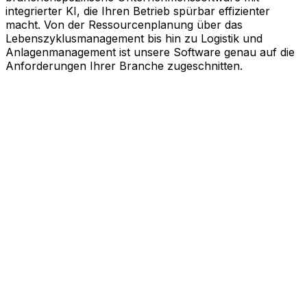
integrierter KI, die Ihren Betrieb spürbar effizienter
macht. Von der Ressourcenplanung über das
Lebenszyklusmanagement bis hin zu Logistik und
Anlagenmanagement ist unsere Software genau auf die
Anforderungen Ihrer Branche zugeschnitten.
KI-gestützte Software für Ihre
messbaren Erfolge
Schneller agieren, effizienter arbeiten und kluge
Entscheidungen treffen. Genau dabei unterstützt Sie
Aptean. Unsere branchenspezifische
Unternehmenssoftware nutzt die Kraft künstlicher
Intelligenz, um Ihren gesamten Geschäftsbetrieb auf
Effizienz zu trimmen. Ob Ressourcenplanung,
Lebenszyklusmanagement, Logistik oder
Anlagenmanagement, unsere Software ist exakt auf Ihre
Bedürfnisse zugeschnitten.
Branchenlösungen erkunden