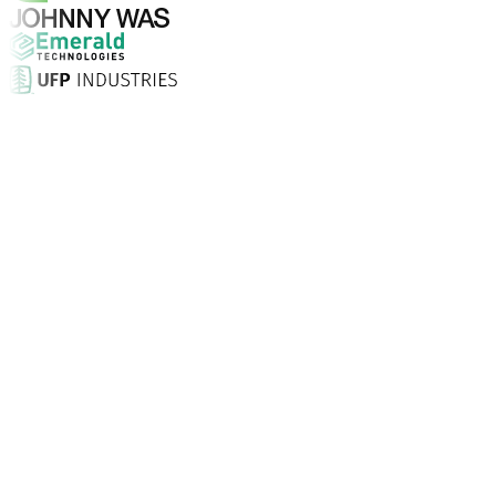
Warum Aptean?
Warum ist Aptean die richtige Wahl für KI-gestützte Un
Kundenzufriedenheit
Mit persönlicher Einrichtung vor Ort, unbegrenztem Supp
Unternehmen vertrauen Aptean
Kunden weltweit setzen auf Aptean, weil unsere passgenau