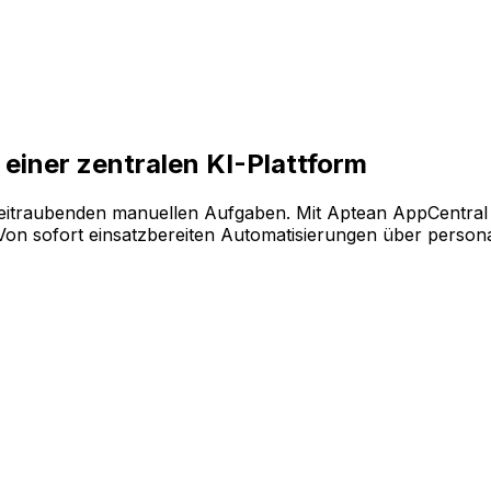
ende Softwarekonfiguration auf der KI-gestützten Plattfo
einer zentralen KI-Plattform
eitraubenden manuellen Aufgaben. Mit Aptean AppCentral 
 sofort einsatzbereiten Automatisierungen über personalis