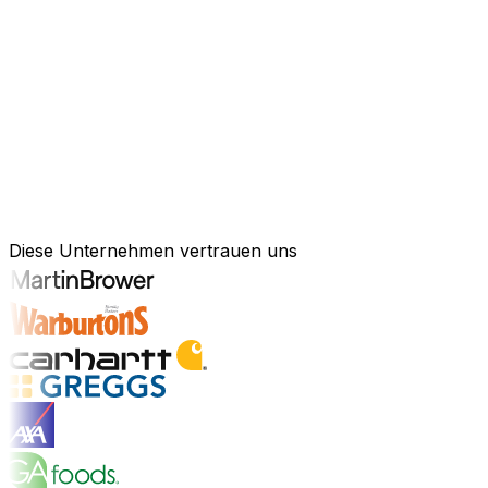
KI-gestützte Software für Ihre messb
Schneller agieren, effizienter arbeiten und kluge Entsch
Kraft künstlicher Intelligenz, um Ihren gesamten Geschä
Anlagenmanagement, unsere Software ist exakt auf Ihre 
Branchenlösungen erkunden
Bewährte Unternehmenssoftware für 
Diese Unternehmen vertrauen uns
Branchenlösungen entdecken