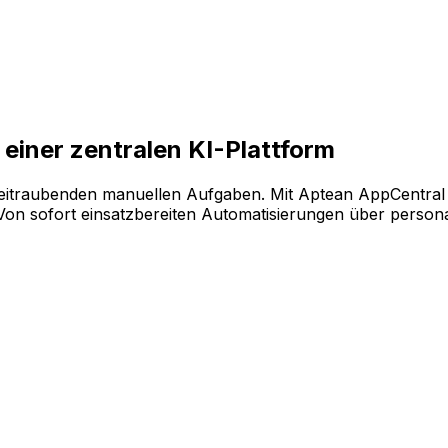
ende Softwarekonfiguration auf der KI-gestützten Plattfo
einer zentralen KI-Plattform
eitraubenden manuellen Aufgaben. Mit Aptean AppCentral 
 sofort einsatzbereiten Automatisierungen über personalis