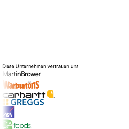
KI-gestützte Software für Ihre messb
Schneller agieren, effizienter arbeiten und kluge Entsch
Kraft künstlicher Intelligenz, um Ihren gesamten Geschä
Anlagenmanagement, unsere Software ist exakt auf Ihre 
Branchenlösungen erkunden
Bewährte Unternehmenssoftware für 
Diese Unternehmen vertrauen uns
Branchenlösungen entdecken