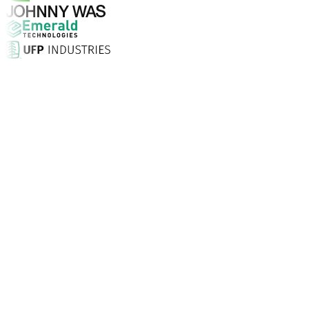
Warum Aptean?
Warum ist Aptean die richtige Wahl für KI-gestützte Un
Kundenzufriedenheit
Mit persönlicher Einrichtung vor Ort, unbegrenztem Supp
Unternehmen vertrauen Aptean
Kunden weltweit setzen auf Aptean, weil unsere passgenau