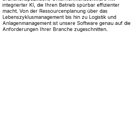
integrierter KI, die Ihren Betrieb spürbar effizienter
macht. Von der Ressourcenplanung über das
Lebenszyklusmanagement bis hin zu Logistik und
Anlagenmanagement ist unsere Software genau auf die
Anforderungen Ihrer Branche zugeschnitten.
KI-gestützte Software für Ihre
messbaren Erfolge
Schneller agieren, effizienter arbeiten und kluge
Entscheidungen treffen. Genau dabei unterstützt Sie
Aptean. Unsere branchenspezifische
Unternehmenssoftware nutzt die Kraft künstlicher
Intelligenz, um Ihren gesamten Geschäftsbetrieb auf
Effizienz zu trimmen. Ob Ressourcenplanung,
Lebenszyklusmanagement, Logistik oder
Anlagenmanagement, unsere Software ist exakt auf Ihre
Bedürfnisse zugeschnitten.
Branchenlösungen erkunden