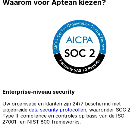
Waarom voor Aptean kiezen?
Enterprise-niveau security
Uw organisatie en klanten zijn 24/7 beschermd met
O
uitgebreide
data security protocollen
, waaronder SOC 2
Type II-compliance en controles op basis van de ISO
n
27001- en NIST 800-frameworks.
i
(
v