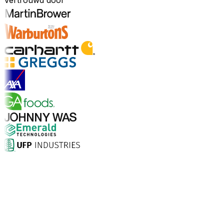
Vertrouwd door
Ontdek sectoren
Waarom kiezen voor Aptean?
Wat maakt Aptean de juiste keuze voor AI-gedreven
bedrijfssoftware? De cijfers spreken voor zich.