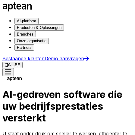
AI-platform
Producten & Oplossingen
Branches
Onze organisatie
Partners
Bestaande klanten
Demo aanvragen
NL-BE
AI-gedreven software die
uw bedrijfsprestaties
versterkt
U staat onder druk om sneller te werken, efficiënter te