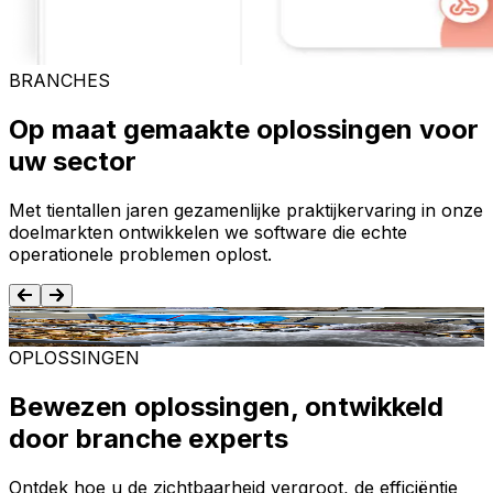
BRANCHES
Op maat gemaakte oplossingen voor
uw sector
Met tientallen jaren gezamenlijke praktijkervaring in onze
doelmarkten ontwikkelen we software die echte
operationele problemen oplost.
Voedsel en dranken
T
OPLOSSINGEN
Bewezen oplossingen, ontwikkeld
door branche experts
Ontdek hoe u de zichtbaarheid vergroot, de efficiëntie