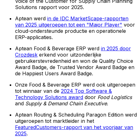
Voice of the Customer for Supply Chain Planning
Solutions rapport voor 2025.
Aptean werd
in de IDC MarketScape-rapporten
van 2025 uitgeroepen tot een "Major Player"
voor
cloud-ondersteunde productie en operationele
ERP-applicaties.
Aptean Food & Beverage ERP werd
in 2025 door
Crozdesk
erkend voor uitzonderlijke
gebruikerstevredenheid en won de Quality Choice
Award Badge, de Trusted Vendor Award Badge en
de Happiest Users Award Badge.
Onze Food & Beverage ERP werd ook uitgeroepen
tot winnaar van de
2024 Top Software &
Technology Solutions award
door
Food Logistics
and
Supply & Demand Chain Executive
.
Aptean Routing & Scheduling Paragon Edition werd
uitgeroepen tot marktleider in het
FeaturedCustomers-rapport van het voorjaar van
2025
.