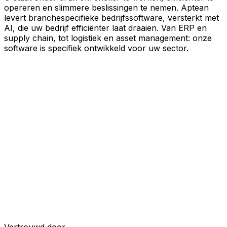
opereren en slimmere beslissingen te nemen. Aptean
levert branchespecifieke bedrijfssoftware, versterkt met
AI, die uw bedrijf efficiënter laat draaien. Van ERP en
supply chain, tot logistiek en asset management: onze
software is specifiek ontwikkeld voor uw sector.
Uw bedrijf, verbonden door AI
Onze oplossingen zijn samengebracht in één
verbonden, AI-powered platform, waardoor uw teams
gedeelde data, meer inzicht en slimmere automatisering
krijgen. Met ingebouwde AI-tools, realtime inzichten en
naadloze connectiviteit tussen applicaties kunt u silo's
opheffen, besluitvorming stroomlijnen en meer waarde
halen uit elk onderdeel van uw bedrijfsvoering.
Ontdek het AI-platform
Ontwikkeld voor uw industrie