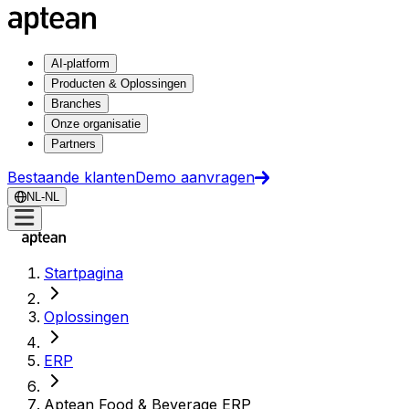
AI-platform
Producten & Oplossingen
Branches
Onze organisatie
Partners
Bestaande klanten
Demo aanvragen
NL-NL
Startpagina
Oplossingen
ERP
Aptean Food & Beverage ERP