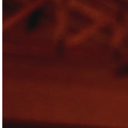
voldoen aan de voedsel- en drankwetgeving.