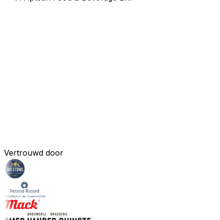
Complete dranksoftware
afgestemd op jouw
uitdagingen
Niet alle drankbeheersoftware is gelijk gemaakt. Aptean
Beverage ERP Drink-IT is de oplossing die
drankproducenten en distributeurs wereldwijd kiezen
voor speciaal gebouwde, branchespecifieke
functionaliteit.
Demo aanvragen
Vertrouwd door