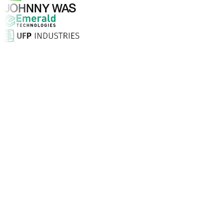
Warum Aptean?
Warum ist Aptean die richtige Wahl für KI-gestützte Un
Kundenzufriedenheit
Mit persönlicher Einrichtung vor Ort, unbegrenztem Supp
Unternehmen vertrauen Aptean
Kunden weltweit setzen auf Aptean, weil unsere passgenau