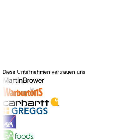
KI-gestützte Software für Ihre messb
Schneller agieren, effizienter arbeiten und kluge Entsch
Kraft künstlicher Intelligenz, um Ihren gesamten Geschä
Anlagenmanagement, unsere Software ist exakt auf Ihre 
Branchenlösungen erkunden
Bewährte Unternehmenssoftware für 
Diese Unternehmen vertrauen uns
Branchenlösungen entdecken