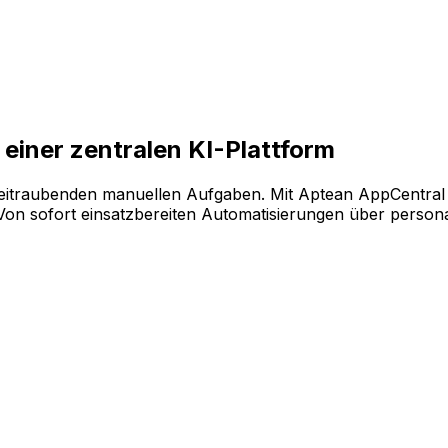
ende Softwarekonfiguration auf der KI-gestützten Plattfo
einer zentralen KI-Plattform
eitraubenden manuellen Aufgaben. Mit Aptean AppCentral 
 sofort einsatzbereiten Automatisierungen über personalis