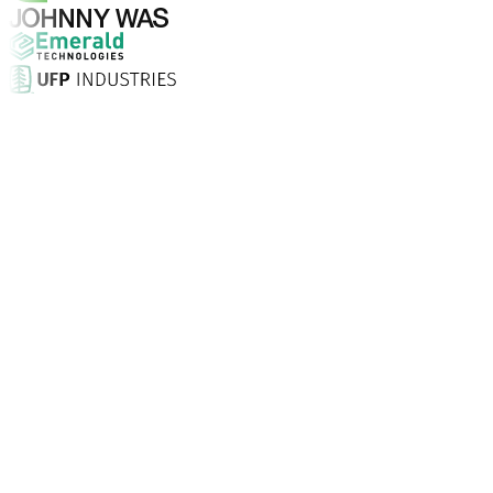
Warum Aptean?
Warum ist Aptean die richtige Wahl für KI-gestützte Un
Kundenzufriedenheit
Mit persönlicher Einrichtung vor Ort, unbegrenztem Supp
Unternehmen vertrauen Aptean
Kunden weltweit setzen auf Aptean, weil unsere passgenau