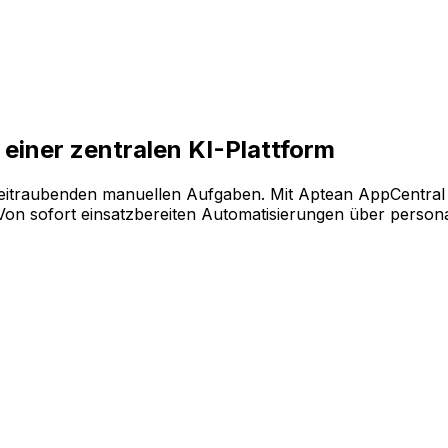
ende Softwarekonfiguration auf der KI-gestützten Plattfo
einer zentralen KI-Plattform
eitraubenden manuellen Aufgaben. Mit Aptean AppCentral 
 sofort einsatzbereiten Automatisierungen über personalis