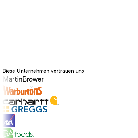
KI-gestützte Software für Ihre messb
Schneller agieren, effizienter arbeiten und kluge Entsch
Kraft künstlicher Intelligenz, um Ihren gesamten Geschä
Anlagenmanagement, unsere Software ist exakt auf Ihre 
Branchenlösungen erkunden
Bewährte Unternehmenssoftware für 
Diese Unternehmen vertrauen uns
Branchenlösungen entdecken