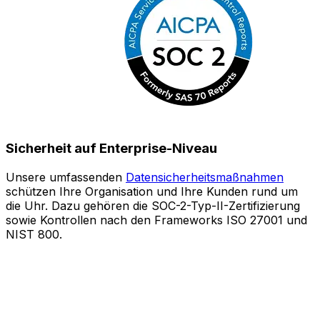
Sicherheit auf Enterprise-Niveau
Unsere umfassenden
Datensicherheitsmaßnahmen
schützen Ihre Organisation und Ihre Kunden rund um
S
die Uhr. Dazu gehören die SOC-2-Typ-II-Zertifizierung
sowie Kontrollen nach den Frameworks ISO 27001 und
o
NIST 800.
e
Z
A
l