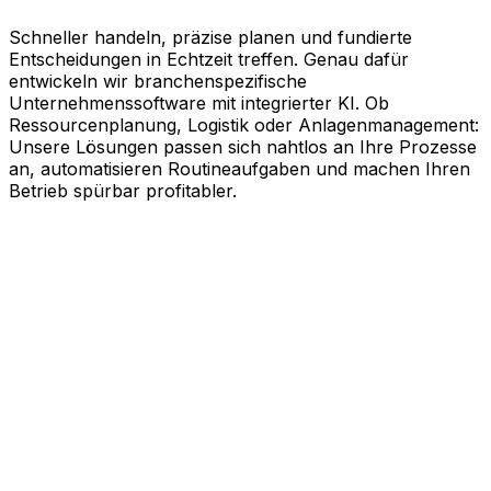
Schneller handeln, präzise planen und fundierte
Entscheidungen in Echtzeit treffen. Genau dafür
entwickeln wir branchenspezifische
Unternehmenssoftware mit integrierter KI. Ob
Ressourcenplanung, Logistik oder Anlagenmanagement:
Unsere Lösungen passen sich nahtlos an Ihre Prozesse
an, automatisieren Routineaufgaben und machen Ihren
Betrieb spürbar profitabler.
KI-gestützte Software für Ihre
messbaren Erfolge
Schneller agieren, effizienter arbeiten und kluge
Entscheidungen treffen. Genau dabei unterstützt Sie
Aptean. Unsere branchenspezifische
Unternehmenssoftware nutzt die Kraft künstlicher
Intelligenz, um Ihren gesamten Geschäftsbetrieb auf
Effizienz zu trimmen. Ob Ressourcenplanung,
Lebenszyklusmanagement, Logistik oder