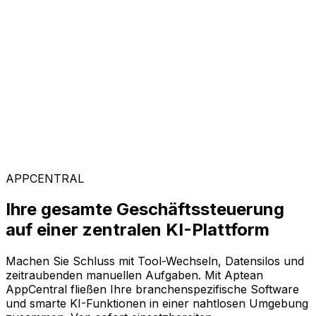
Kunden weltweit vertrauen auf Aptean, weil unsere
passgenaue Technologie messbare Ergebnisse liefert
und einen schnellen ROI garantiert.
Branchenspezifische Lösungen
Mit unserer KI-gestützten Plattform AppCentral
konfigurieren Sie Ihre Software ganz flexibel. Wählen
Sie einfach aus einer breiten Palette an Lösungen genau
die Module aus, die Ihr Unternehmen voranbringen.
APPCENTRAL
Ihre gesamte Geschäftssteuerung
auf einer zentralen KI-Plattform
Machen Sie Schluss mit Tool-Wechseln, Datensilos und
zeitraubenden manuellen Aufgaben. Mit Aptean
AppCentral fließen Ihre branchenspezifische Software
und smarte KI-Funktionen in einer nahtlosen Umgebung