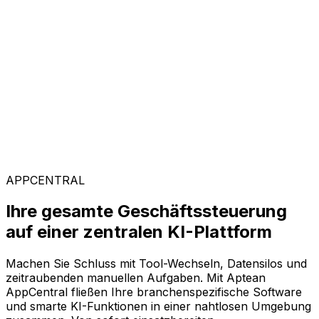
Kunden weltweit vertrauen auf Aptean, weil unsere
passgenaue Technologie messbare Ergebnisse liefert
und einen schnellen ROI garantiert.
Branchenspezifische Lösungen
Mit unserer KI-gestützten Plattform AppCentral
konfigurieren Sie Ihre Software ganz flexibel. Wählen
Sie einfach aus einer breiten Palette an Lösungen genau
die Module aus, die Ihr Unternehmen voranbringen.
APPCENTRAL
Ihre gesamte Geschäftssteuerung
auf einer zentralen KI-Plattform
Machen Sie Schluss mit Tool-Wechseln, Datensilos und
zeitraubenden manuellen Aufgaben. Mit Aptean
AppCentral fließen Ihre branchenspezifische Software
und smarte KI-Funktionen in einer nahtlosen Umgebung