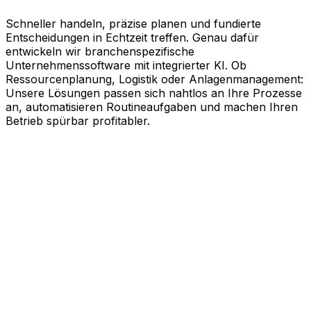
Schneller handeln, präzise planen und fundierte
Entscheidungen in Echtzeit treffen. Genau dafür
entwickeln wir branchenspezifische
Unternehmenssoftware mit integrierter KI. Ob
Ressourcenplanung, Logistik oder Anlagenmanagement:
Unsere Lösungen passen sich nahtlos an Ihre Prozesse
an, automatisieren Routineaufgaben und machen Ihren
Betrieb spürbar profitabler.
KI-gestützte Software für Ihre
messbaren Erfolge
Schneller agieren, effizienter arbeiten und kluge
Entscheidungen treffen. Genau dabei unterstützt Sie
Aptean. Unsere branchenspezifische
Unternehmenssoftware nutzt die Kraft künstlicher
Intelligenz, um Ihren gesamten Geschäftsbetrieb auf
Effizienz zu trimmen. Ob Ressourcenplanung,
Lebenszyklusmanagement, Logistik oder