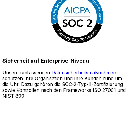
Sicherheit auf Enterprise-Niveau
Unsere umfassenden
Datensicherheitsmaßnahmen
schützen Ihre Organisation und Ihre Kunden rund um
S
die Uhr. Dazu gehören die SOC-2-Typ-II-Zertifizierung
sowie Kontrollen nach den Frameworks ISO 27001 und
o
NIST 800.
e
Z
A
l