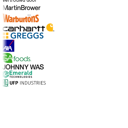
Vertrouwd door
Ontdek sectoren
Waarom kiezen voor Aptean?
Wat maakt Aptean de juiste keuze voor AI-gedreven
bedrijfssoftware? De cijfers spreken voor zich.