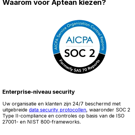
Waarom voor Aptean kiezen?
Enterprise-niveau security
Uw organisatie en klanten zijn 24/7 beschermd met
O
uitgebreide
data security protocollen
, waaronder SOC 2
Type II-compliance en controles op basis van de ISO
n
27001- en NIST 800-frameworks.
i
(
v