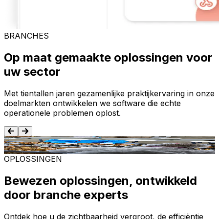
BRANCHES
Op maat gemaakte oplossingen voor
uw sector
Met tientallen jaren gezamenlijke praktijkervaring in onze
doelmarkten ontwikkelen we software die echte
operationele problemen oplost.
Voedsel en dranken
T
OPLOSSINGEN
Bewezen oplossingen, ontwikkeld
door branche experts
Ontdek hoe u de zichtbaarheid vergroot, de efficiëntie