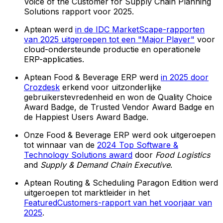
Voice of the Customer for Supply Chain Planning
Solutions rapport voor 2025.
Aptean werd
in de IDC MarketScape-rapporten
van 2025 uitgeroepen tot een "Major Player"
voor
cloud-ondersteunde productie en operationele
ERP-applicaties.
Aptean Food & Beverage ERP werd
in 2025 door
Crozdesk
erkend voor uitzonderlijke
gebruikerstevredenheid en won de Quality Choice
Award Badge, de Trusted Vendor Award Badge en
de Happiest Users Award Badge.
Onze Food & Beverage ERP werd ook uitgeroepen
tot winnaar van de
2024 Top Software &
Technology Solutions award
door
Food Logistics
and
Supply & Demand Chain Executive
.
Aptean Routing & Scheduling Paragon Edition werd
uitgeroepen tot marktleider in het
FeaturedCustomers-rapport van het voorjaar van
2025
.