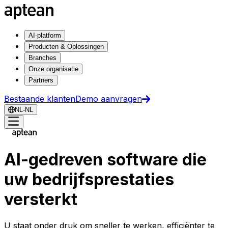
AI-platform
Producten & Oplossingen
Branches
Onze organisatie
Partners
Bestaande klanten
Demo aanvragen
NL-NL
AI-gedreven software die
uw bedrijfsprestaties
versterkt
U staat onder druk om sneller te werken, efficiënter te