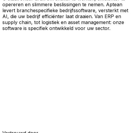
opereren en slimmere beslissingen te nemen. Aptean
levert branchespecifieke bedrijfssoftware, versterkt met
AI, die uw bedrijf efficiënter laat draaien. Van ERP en
supply chain, tot logistiek en asset management: onze
software is specifiek ontwikkeld voor uw sector.
Uw bedrijf, verbonden door AI
Onze oplossingen zijn samengebracht in één
verbonden, AI-powered platform, waardoor uw teams
gedeelde data, meer inzicht en slimmere automatisering
krijgen. Met ingebouwde AI-tools, realtime inzichten en
naadloze connectiviteit tussen applicaties kunt u silo's
opheffen, besluitvorming stroomlijnen en meer waarde
halen uit elk onderdeel van uw bedrijfsvoering.
Ontdek het AI-platform
Ontwikkeld voor uw industrie