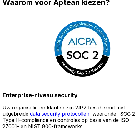
Waarom voor Aptean kiezen?
Enterprise-niveau security
Uw organisatie en klanten zijn 24/7 beschermd met
O
uitgebreide
data security protocollen
, waaronder SOC 2
Type II-compliance en controles op basis van de ISO
n
27001- en NIST 800-frameworks.
i
(
v