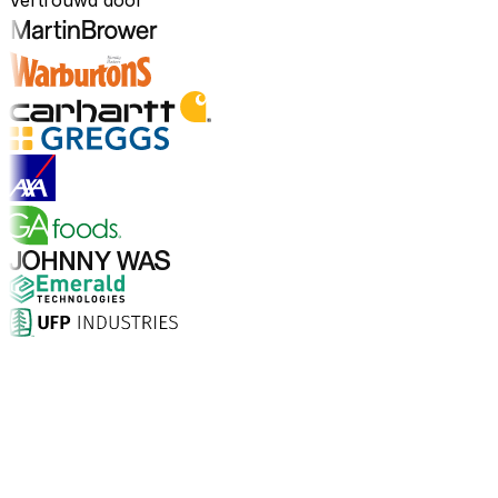
Vertrouwd door
Ontdek sectoren
Waarom kiezen voor Aptean?
Wat maakt Aptean de juiste keuze voor AI-gedreven
bedrijfssoftware? De cijfers spreken voor zich.