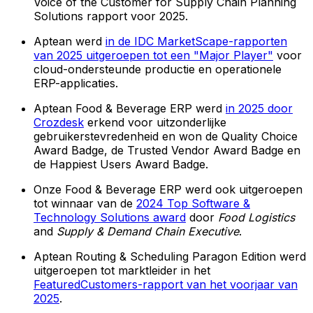
Voice of the Customer for Supply Chain Planning
Solutions rapport voor 2025.
Aptean werd
in de IDC MarketScape-rapporten
van 2025 uitgeroepen tot een "Major Player"
voor
cloud-ondersteunde productie en operationele
ERP-applicaties.
Aptean Food & Beverage ERP werd
in 2025 door
Crozdesk
erkend voor uitzonderlijke
gebruikerstevredenheid en won de Quality Choice
Award Badge, de Trusted Vendor Award Badge en
de Happiest Users Award Badge.
Onze Food & Beverage ERP werd ook uitgeroepen
tot winnaar van de
2024 Top Software &
Technology Solutions award
door
Food Logistics
and
Supply & Demand Chain Executive
.
Aptean Routing & Scheduling Paragon Edition werd
uitgeroepen tot marktleider in het
FeaturedCustomers-rapport van het voorjaar van
2025
.