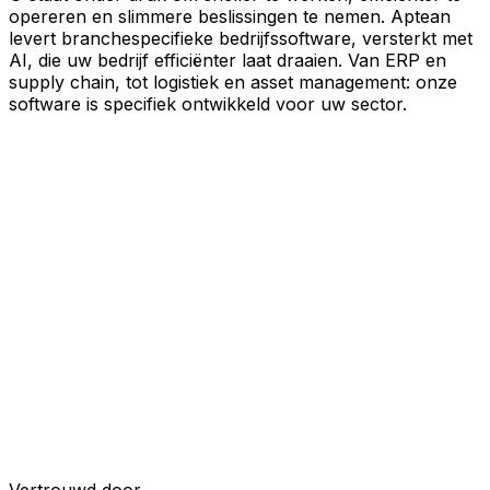
opereren en slimmere beslissingen te nemen. Aptean
levert branchespecifieke bedrijfssoftware, versterkt met
AI, die uw bedrijf efficiënter laat draaien. Van ERP en
supply chain, tot logistiek en asset management: onze
software is specifiek ontwikkeld voor uw sector.
Uw bedrijf, verbonden door AI
Onze oplossingen zijn samengebracht in één
verbonden, AI-powered platform, waardoor uw teams
gedeelde data, meer inzicht en slimmere automatisering
krijgen. Met ingebouwde AI-tools, realtime inzichten en
naadloze connectiviteit tussen applicaties kunt u silo's
opheffen, besluitvorming stroomlijnen en meer waarde
halen uit elk onderdeel van uw bedrijfsvoering.
Ontdek het AI-platform
Ontwikkeld voor uw industrie