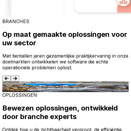
BRANCHES
Op maat gemaakte oplossingen voor
uw sector
Met tientallen jaren gezamenlijke praktijkervaring in onze
doelmarkten ontwikkelen we software die echte
operationele problemen oplost.
Voedsel en dranken
T
OPLOSSINGEN
Bewezen oplossingen, ontwikkeld
door branche experts
Ontdek hoe u de zichtbaarheid vergroot, de efficiëntie