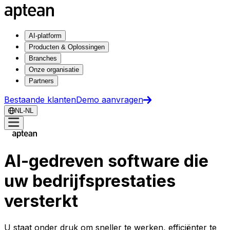
AI-platform
Producten & Oplossingen
Branches
Onze organisatie
Partners
Bestaande klanten
Demo aanvragen
NL-NL
AI-gedreven software die
uw bedrijfsprestaties
versterkt
U staat onder druk om sneller te werken, efficiënter te