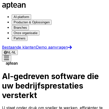
AI-platform
Producten & Oplossingen
Branches
Onze organisatie
Partners
Bestaande klanten
Demo aanvragen
NL-NL
AI-gedreven software die
uw bedrijfsprestaties
versterkt
U staat onder druk om sneller te werken, efficiënter te