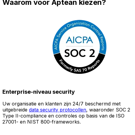
Waarom voor Aptean kiezen?
Enterprise-niveau security
Uw organisatie en klanten zijn 24/7 beschermd met
O
uitgebreide
data security protocollen
, waaronder SOC 2
Type II-compliance en controles op basis van de ISO
n
27001- en NIST 800-frameworks.
i
(
v