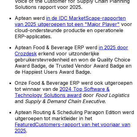
Voice of the Customer for Supply Chain Planning
Solutions rapport voor 2025.
Aptean werd
in de IDC MarketScape-rapporten
van 2025 uitgeroepen tot een "Major Player"
voor
cloud-ondersteunde productie en operationele
ERP-applicaties.
Aptean Food & Beverage ERP werd
in 2025 door
Crozdesk
erkend voor uitzonderlijke
gebruikerstevredenheid en won de Quality Choice
Award Badge, de Trusted Vendor Award Badge en
de Happiest Users Award Badge.
Onze Food & Beverage ERP werd ook uitgeroepen
tot winnaar van de
2024 Top Software &
Technology Solutions award
door
Food Logistics
and
Supply & Demand Chain Executive
.
Aptean Routing & Scheduling Paragon Edition werd
uitgeroepen tot marktleider in het
FeaturedCustomers-rapport van het voorjaar van
2025
.