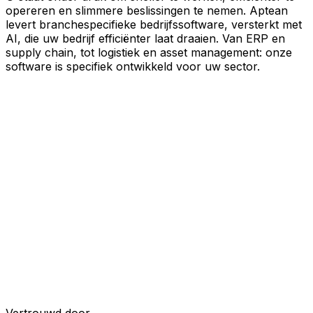
opereren en slimmere beslissingen te nemen. Aptean
levert branchespecifieke bedrijfssoftware, versterkt met
AI, die uw bedrijf efficiënter laat draaien. Van ERP en
supply chain, tot logistiek en asset management: onze
software is specifiek ontwikkeld voor uw sector.
Uw bedrijf, verbonden door AI
Onze oplossingen zijn samengebracht in één
verbonden, AI-powered platform, waardoor uw teams
gedeelde data, meer inzicht en slimmere automatisering
krijgen. Met ingebouwde AI-tools, realtime inzichten en
naadloze connectiviteit tussen applicaties kunt u silo's
opheffen, besluitvorming stroomlijnen en meer waarde
halen uit elk onderdeel van uw bedrijfsvoering.
Ontdek het AI-platform
Ontwikkeld voor uw industrie