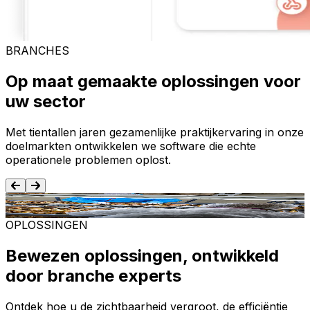
BRANCHES
Op maat gemaakte oplossingen voor
uw sector
Met tientallen jaren gezamenlijke praktijkervaring in onze
doelmarkten ontwikkelen we software die echte
operationele problemen oplost.
Voedsel en dranken
T
OPLOSSINGEN
Bewezen oplossingen, ontwikkeld
door branche experts
Ontdek hoe u de zichtbaarheid vergroot, de efficiëntie