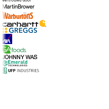
Vertrouwd door
Ontdek sectoren
Waarom kiezen voor Aptean?
Wat maakt Aptean de juiste keuze voor AI-gedreven
bedrijfssoftware? De cijfers spreken voor zich.