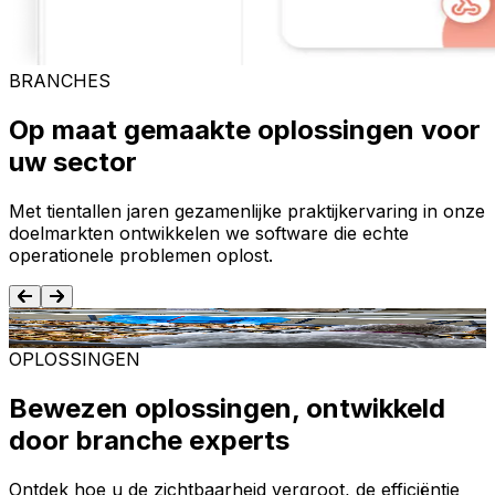
BRANCHES
Op maat gemaakte oplossingen voor
uw sector
Met tientallen jaren gezamenlijke praktijkervaring in onze
doelmarkten ontwikkelen we software die echte
operationele problemen oplost.
Voedsel en dranken
T
OPLOSSINGEN
Bewezen oplossingen, ontwikkeld
door branche experts
Ontdek hoe u de zichtbaarheid vergroot, de efficiëntie