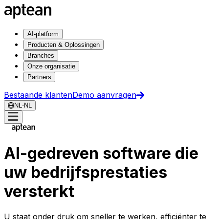
AI-platform
Producten & Oplossingen
Branches
Onze organisatie
Partners
Bestaande klanten
Demo aanvragen
NL-NL
AI-gedreven software die
uw bedrijfsprestaties
versterkt
U staat onder druk om sneller te werken, efficiënter te