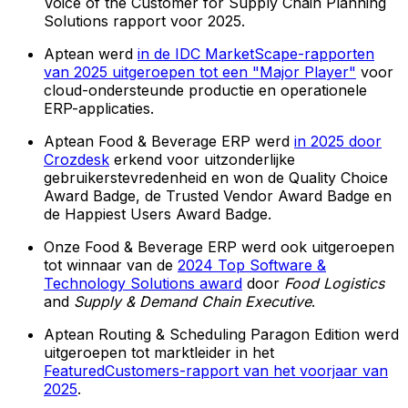
Voice of the Customer for Supply Chain Planning
Solutions rapport voor 2025.
Aptean werd
in de IDC MarketScape-rapporten
van 2025 uitgeroepen tot een "Major Player"
voor
cloud-ondersteunde productie en operationele
ERP-applicaties.
Aptean Food & Beverage ERP werd
in 2025 door
Crozdesk
erkend voor uitzonderlijke
gebruikerstevredenheid en won de Quality Choice
Award Badge, de Trusted Vendor Award Badge en
de Happiest Users Award Badge.
Onze Food & Beverage ERP werd ook uitgeroepen
tot winnaar van de
2024 Top Software &
Technology Solutions award
door
Food Logistics
and
Supply & Demand Chain Executive
.
Aptean Routing & Scheduling Paragon Edition werd
uitgeroepen tot marktleider in het
FeaturedCustomers-rapport van het voorjaar van
2025
.