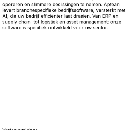
opereren en slimmere beslissingen te nemen. Aptean
levert branchespecifieke bedrijfssoftware, versterkt met
AI, die uw bedrijf efficiënter laat draaien. Van ERP en
supply chain, tot logistiek en asset management: onze
software is specifiek ontwikkeld voor uw sector.
Uw bedrijf, verbonden door AI
Onze oplossingen zijn samengebracht in één
verbonden, AI-powered platform, waardoor uw teams
gedeelde data, meer inzicht en slimmere automatisering
krijgen. Met ingebouwde AI-tools, realtime inzichten en
naadloze connectiviteit tussen applicaties kunt u silo's
opheffen, besluitvorming stroomlijnen en meer waarde
halen uit elk onderdeel van uw bedrijfsvoering.
Ontdek het AI-platform
Ontwikkeld voor uw industrie