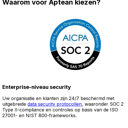
Waarom voor Aptean kiezen?
Enterprise-niveau security
Uw organisatie en klanten zijn 24/7 beschermd met
O
uitgebreide
data security protocollen
, waaronder SOC 2
Type II-compliance en controles op basis van de ISO
n
27001- en NIST 800-frameworks.
i
(
v