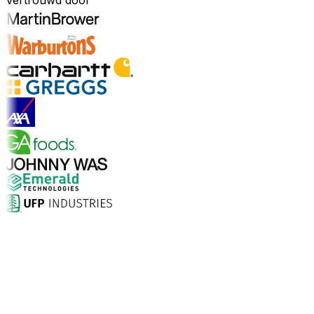
Vertrouwd door
Ontdek sectoren
Waarom kiezen voor Aptean?
Wat maakt Aptean de juiste keuze voor AI-gedreven
bedrijfssoftware? De cijfers spreken voor zich.