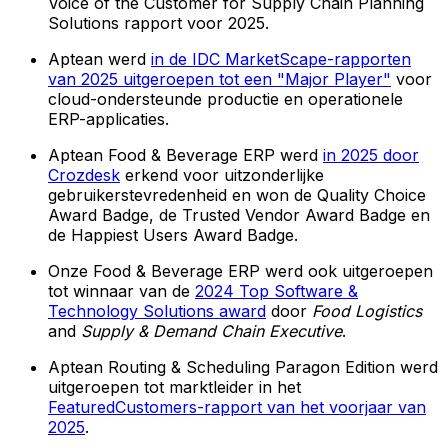
Voice of the Customer for Supply Chain Planning
Solutions rapport voor 2025.
Aptean werd
in de IDC MarketScape-rapporten
van 2025 uitgeroepen tot een "Major Player"
voor
cloud-ondersteunde productie en operationele
ERP-applicaties.
Aptean Food & Beverage ERP werd
in 2025 door
Crozdesk
erkend voor uitzonderlijke
gebruikerstevredenheid en won de Quality Choice
Award Badge, de Trusted Vendor Award Badge en
de Happiest Users Award Badge.
Onze Food & Beverage ERP werd ook uitgeroepen
tot winnaar van de
2024 Top Software &
Technology Solutions award
door
Food Logistics
and
Supply & Demand Chain Executive
.
Aptean Routing & Scheduling Paragon Edition werd
uitgeroepen tot marktleider in het
FeaturedCustomers-rapport van het voorjaar van
2025
.