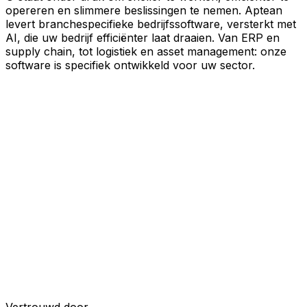
opereren en slimmere beslissingen te nemen. Aptean
levert branchespecifieke bedrijfssoftware, versterkt met
AI, die uw bedrijf efficiënter laat draaien. Van ERP en
supply chain, tot logistiek en asset management: onze
software is specifiek ontwikkeld voor uw sector.
Uw bedrijf, verbonden door AI
Onze oplossingen zijn samengebracht in één
verbonden, AI-powered platform, waardoor uw teams
gedeelde data, meer inzicht en slimmere automatisering
krijgen. Met ingebouwde AI-tools, realtime inzichten en
naadloze connectiviteit tussen applicaties kunt u silo's
opheffen, besluitvorming stroomlijnen en meer waarde
halen uit elk onderdeel van uw bedrijfsvoering.
Ontdek het AI-platform
Ontwikkeld voor uw industrie