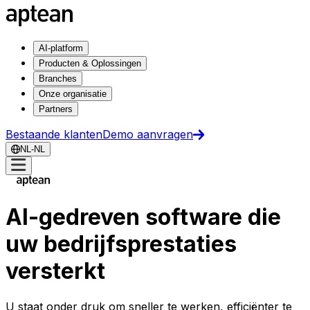
AI-platform
Producten & Oplossingen
Branches
Onze organisatie
Partners
Bestaande klanten
Demo aanvragen
NL-NL
AI-gedreven software die
uw bedrijfsprestaties
versterkt
U staat onder druk om sneller te werken, efficiënter te