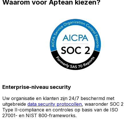
Waarom voor Aptean kiezen?
Enterprise-niveau security
Uw organisatie en klanten zijn 24/7 beschermd met
O
uitgebreide
data security protocollen
, waaronder SOC 2
Type II-compliance en controles op basis van de ISO
n
27001- en NIST 800-frameworks.
i
(
v