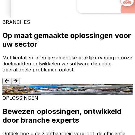
BRANCHES
Op maat gemaakte oplossingen voor
uw sector
Met tientallen jaren gezamenlijke praktijkervaring in onze
doelmarkten ontwikkelen we software die echte
operationele problemen oplost.
Voedsel en dranken
T
OPLOSSINGEN
Bewezen oplossingen, ontwikkeld
door branche experts
Ontdek hoe u de zichtbaarheid vergroot, de efficiëntie